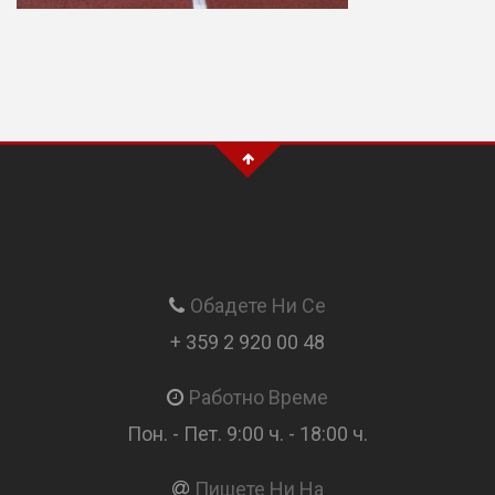
Обадете Ни Се
+ 359 2 920 00 48
Работно Време
Пон. - Пет. 9:00 ч. - 18:00 ч.
Пишете Ни На