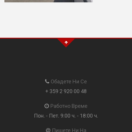
Обадете Ни Се
+ 359 2 920 00 48
Работно Време
Пон. - Пет. 9:00 ч. - 18:00 ч.
Пишете Ни На