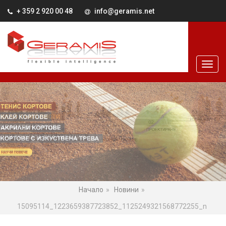
+ 359 2 920 00 48
info@geramis.net
Начало
Новини
15095114_1223659387723852_1125249321568772255_n